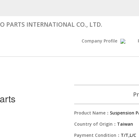
 PARTS INTERNATIONAL CO., LTD.
Company Profile
Pr
arts
Product Name：
Suspension P
Country of Origin：
Taiwan
Payment Condition：
T/T,L/C