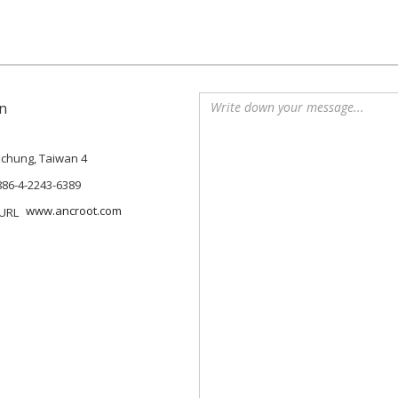
n
Taichung, Taiwan 4
886-4-2243-6389
www.ancroot.com